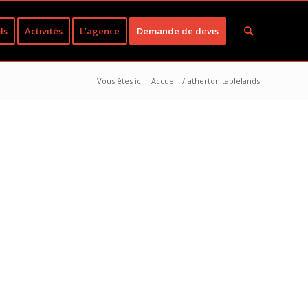
ls
Activités
L’agence
Demande de devis
Vous êtes ici :
Accueil
/
atherton tablelands