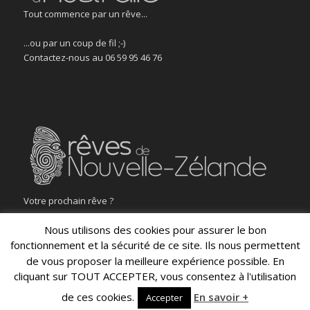
Tout commence par un rêve...
...ou par un coup de fil ;-)
Contactez-nous au 06 59 95 46 76
Votre prochain rêve ?
Nous utilisons des cookies pour assurer le bon
fonctionnement et la sécurité de ce site. Ils nous permettent
de vous proposer la meilleure expérience possible. En
cliquant sur TOUT ACCEPTER, vous consentez à l'utilisation
© Rêves d'Australie - tous droits réservés
de ces cookies.
En savoir +
Accueil
Assurances
Conditions de vente
Accepter
Mentions légales
Politique des cookies