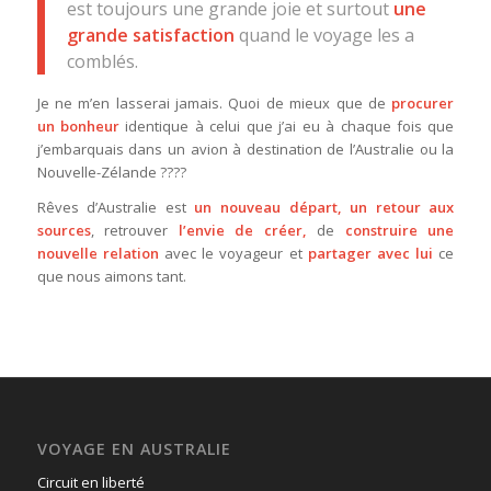
est toujours une grande joie et surtout
une
grande satisfaction
quand le voyage les a
comblés.
Je ne m’en lasserai jamais. Quoi de mieux que de
procurer
un bonheur
identique à celui que j’ai eu à chaque fois que
j’embarquais dans un avion à destination de l’Australie ou la
Nouvelle-Zélande ????
Rêves d’Australie est
un nouveau départ, un retour aux
sources
, retrouver
l’envie de créer,
de
construire une
nouvelle relation
avec le voyageur et
partager avec lui
ce
que nous aimons tant.
VOYAGE EN AUSTRALIE
Circuit en liberté