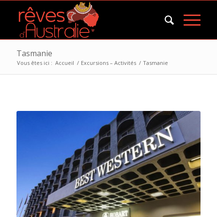
Tasmanie
Vous êtes ici :
Accueil
/
Excursions – Activités
/
Tasmanie