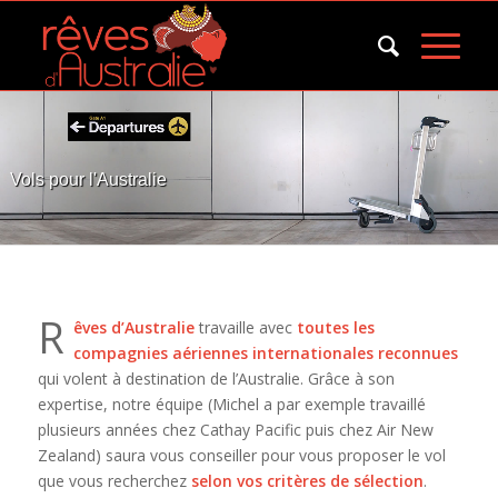
Vols pour l'Australie
R
êves d’Australie
travaille avec
toutes les
compagnies aériennes internationales reconnues
qui volent à destination de l’Australie. Grâce à son
expertise, notre équipe (Michel a par exemple travaillé
plusieurs années chez Cathay Pacific puis chez Air New
Zealand) saura vous conseiller pour vous proposer le vol
que vous recherchez
selon vos critères de sélection
.