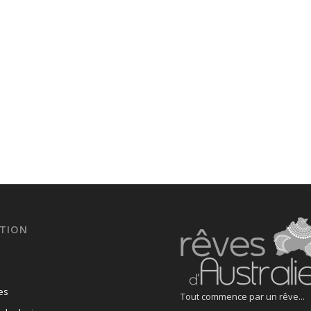
TION
es
Tout commence par un rêve...