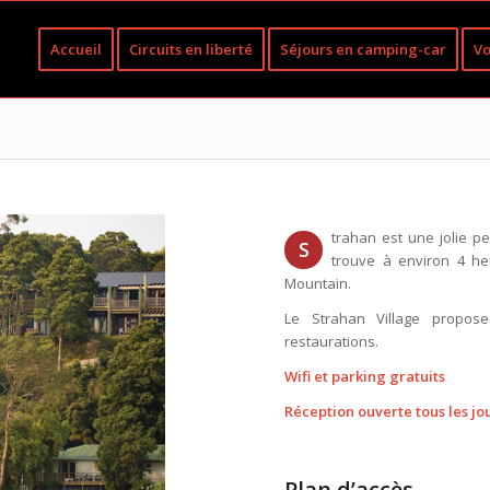
Accueil
Circuits en liberté
Séjours en camping-car
Vo
trahan est une jolie pe
S
trouve à environ 4 h
Mountain.
Le Strahan Village propos
restaurations.
Wifi et parking gratuits
Réception ouverte tous les jo
Plan d’accès