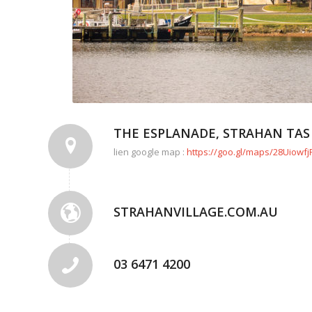
THE ESPLANADE, STRAHAN TAS 
lien google map :
https://goo.gl/maps/28Uiowf
STRAHANVILLAGE.COM.AU
03 6471 4200