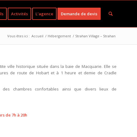
ls
Activités
L’agence
Demande de devis
Vous êtes ici :
Accueil
/
Hébergement
/
Strahan Village – Strahan
tite ville historique située dans la baie de Macquarie. Elle se
eures de route de Hobart et à 1 heure et demie de Cradle
e des chambres confortables ainsi que divers lieux de
urs de 7h à 20h