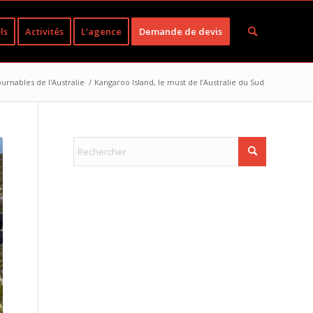
ls
Activités
L’agence
Demande de devis
urnables de l'Australie
/
Kangaroo Island, le must de l’Australie du Sud