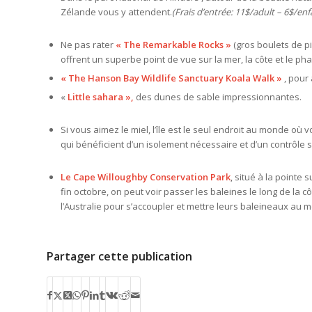
Zélande vous y attendent.
(Frais d’entrée: 11$/adult – 6$/en
Ne pas rater
« The Remarkable Rocks »
(gros boulets de pi
offrent un superbe point de vue sur la mer, la côte et le pha
« The Hanson Bay Wildlife Sanctuary Koala Walk »
, pour 
«
Little sahara »,
des dunes de sable impressionnantes.
Si vous aimez le miel, l’île est le seul endroit au monde où 
qui bénéficient d’un isolement nécessaire et d’un contrôle s
Le Cape Willoughby Conservation Park
, situé à la pointe 
fin octobre, on peut voir passer les baleines le long de la 
l’Australie pour s’accoupler et mettre leurs baleineaux au 
Partager cette publication