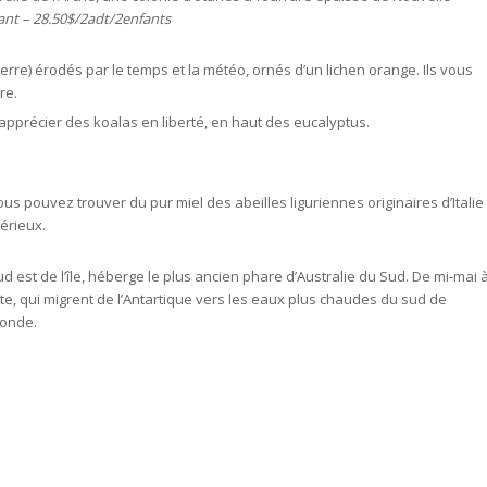
fant – 28.50$/2adt/2enfants
erre) érodés par le temps et la météo, ornés d’un lichen orange. Ils vous
re.
apprécier des koalas en liberté, en haut des eucalyptus.
vous pouvez trouver du pur miel des abeilles liguriennes originaires d’Italie
érieux.
sud est de l’île, héberge le plus ancien phare d’Australie du Sud. De mi-mai 
côte, qui migrent de l’Antartique vers les eaux plus chaudes du sud de
monde.