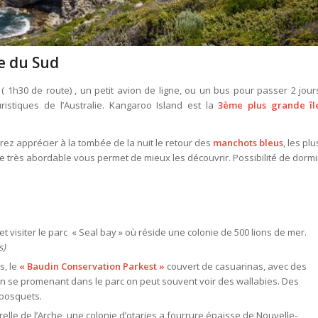
ie du Sud
 ( 1h30 de route) , un petit avion de ligne, ou un bus pour passer 2 jour
istiques de l’Australie. Kangaroo Island est la
3ème plus grande îl
rrez apprécier à la tombée de la nuit le retour des
manchots bleus
, les plu
ée très abordable vous permet de mieux les découvrir. Possibilité de dormi
et visiter le parc « Seal bay » où réside une colonie de 500 lions de mer.
s)
s, le
« Baudin Conservation Parkest »
couvert de casuarinas, avec des
En se promenant dans le parc on peut souvent voir des wallabies. Des
 bosquets.
relle de l’Arche, une colonie d’otaries a fourrure épaisse de Nouvelle-