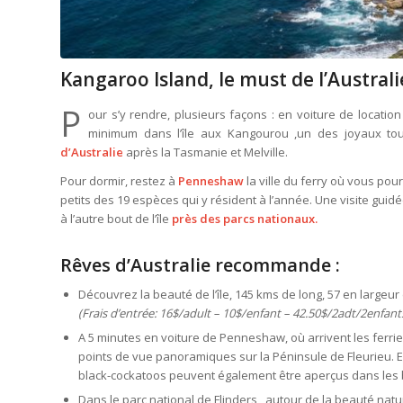
Kangaroo Island, le must de l’Austral
P
our s’y rendre, plusieurs façons : en voiture de location
minimum dans l’île aux Kangourou ,un des joyaux tour
d’Australie
après la Tasmanie et Melville.
Pour dormir, restez à
Penneshaw
la ville du ferry où vous pou
petits des 19 espèces qui y résident à l’année. Une visite guid
à l’autre bout de l’île
près des parcs nationaux.
Rêves d’Australie recommande :
Découvrez la beauté de l’île, 145 kms de long, 57 en largeur 
(Frais d’entrée: 16$/adult – 10$/enfant – 42.50$/2adt/2enfant
A 5 minutes en voiture de Penneshaw, où arrivent les ferrie
points de vue panoramiques sur la Péninsule de Fleurieu. 
black-cockatoos peuvent également être aperçus dans les
Dans le parc national de Flinders , autour de la beauté natu