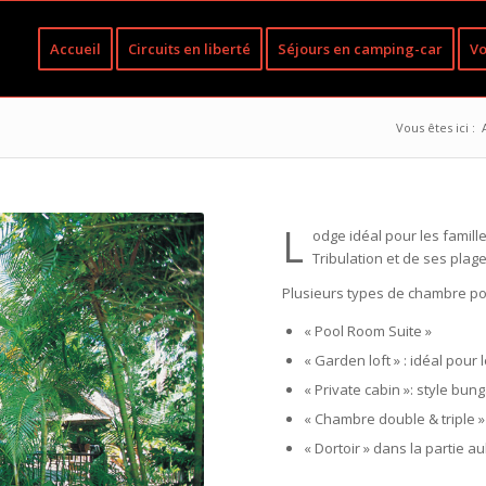
Accueil
Circuits en liberté
Séjours en camping-car
Vo
Vous êtes ici :
L
odge idéal pour les famill
Tribulation et de ses plag
Plusieurs types de chambre po
« Pool Room Suite »
« Garden loft » : idéal pour
« Private cabin »: style bu
« Chambre double & triple »
« Dortoir » dans la partie 