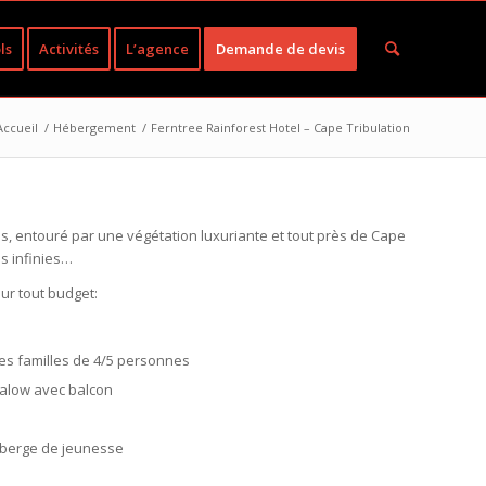
ls
Activités
L’agence
Demande de devis
Accueil
/
Hébergement
/
Ferntree Rainforest Hotel – Cape Tribulation
es, entouré par une végétation luxuriante et tout près de Cape
es infinies…
ur tout budget:
 les familles de 4/5 personnes
ngalow avec balcon
auberge de jeunesse