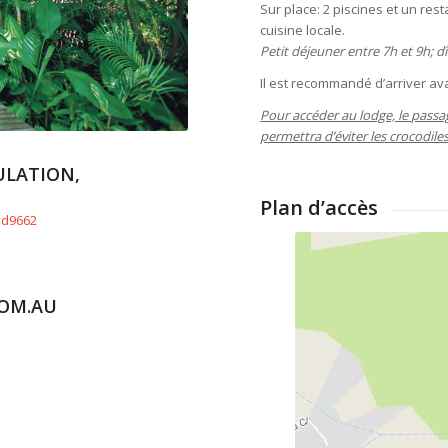
Sur place: 2 piscines et un re
cuisine locale.
Petit déjeuner entre 7h et 9h; d
Il est recommandé d’arriver av
Pour accéder au lodge, le passag
permettra d’éviter les crocodiles
ULATION,
Plan d’accès
vd9662
OM.AU