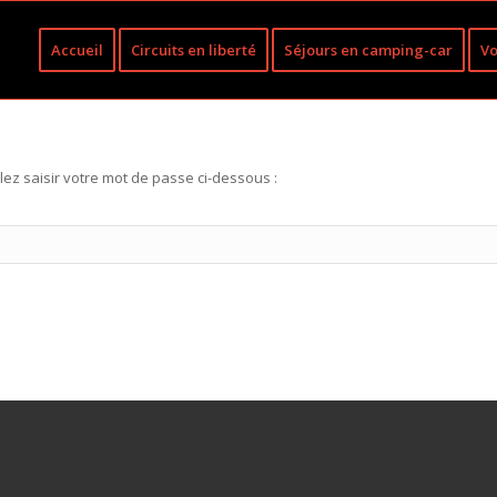
Accueil
Circuits en liberté
Séjours en camping-car
Vo
lez saisir votre mot de passe ci-dessous :