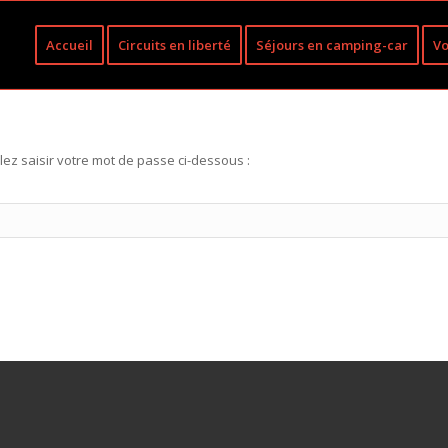
Accueil
Circuits en liberté
Séjours en camping-car
Vo
lez saisir votre mot de passe ci-dessous :